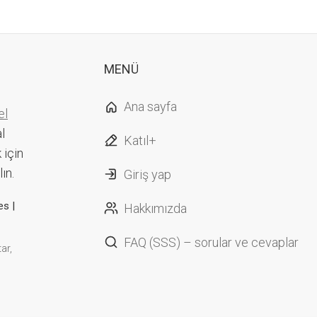
MENÜ
Ana sayfa
el
al
Katıl+
 için
ın.
Giriş yap
es |
Hakkımızda
FAQ (SSS) – sorular ve cevaplar
ar,