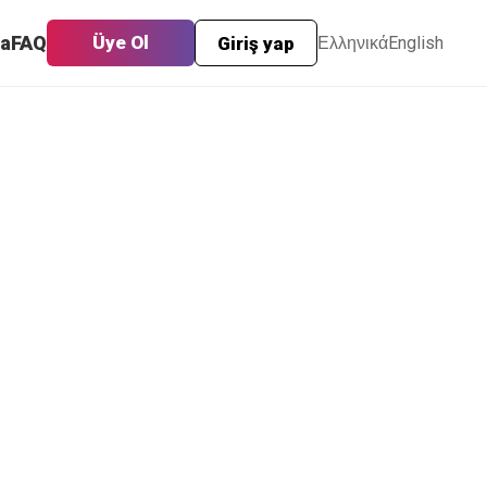
fa
FAQ
Üye Ol
Giriş yap
Ελληνικά
English