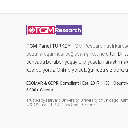
TGM Panel TURKEY
TGM Research adlı küres
pazar araştırması sağlayan şirketine
aittir. Dijit
dünyada beraber yaşayıp, piyasaları araştırmak
keşfediyoruz. Online yolculuğumuza siz de katıl
ESOMAR & GDPR Compliant | Est. 2017 | 130+ Countri
6,000+ Clients
Trusted by Harvard University, University of Chicago, Kant
M&C Saatchi, PBS, GlobeScan & more